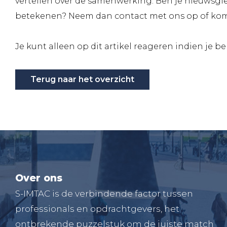
vertellen over de samenwerking. Ben je nieuwsgi
betekenen? Neem dan contact met ons op of kom 
Je kunt alleen op dit artikel reageren indien je b
Terug naar het overzicht
Over ons
S-IMTAC is de verbindende factor tussen
professionals en opdrachtgevers, het
ontbrekende puzzelstuk om de juiste match