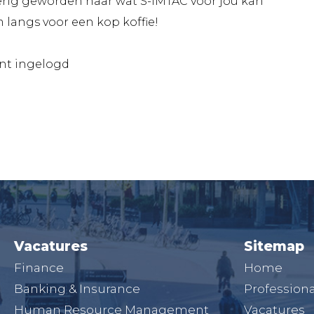
erig geworden naar wat S-IMTAC voor jou kan
langs voor een kop koffie!
ent ingelogd
Vacatures
Sitemap
Finance
Home
Banking & Insurance
Professiona
Human Resource Management
Vacatures