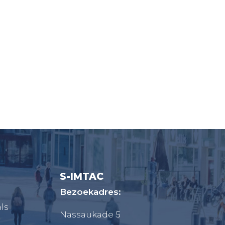
S-IMTAC
Bezoekadres:
ls
Nassaukade 5