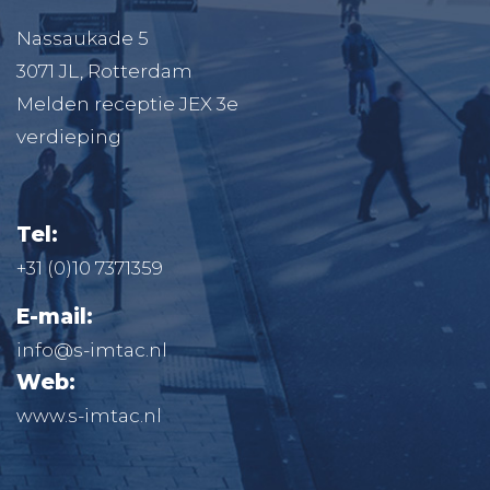
Nassaukade 5
3071 JL, Rotterdam
Melden receptie JEX 3e
verdieping
Tel:
+31 (0)10 7371359
E-mail:
info@s-imtac.nl
Web:
www.s-imtac.nl