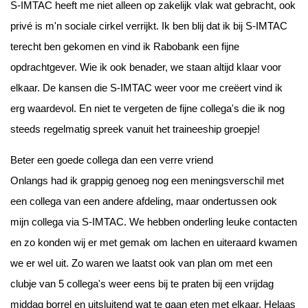
S-IMTAC heeft me niet alleen op zakelijk vlak wat gebracht, ook
privé is m'n sociale cirkel verrijkt. Ik ben blij dat ik bij S-IMTAC
terecht ben gekomen en vind ik Rabobank een fijne
opdrachtgever. Wie ik ook benader, we staan altijd klaar voor
elkaar. De kansen die S-IMTAC weer voor me creëert vind ik
erg waardevol. En niet te vergeten de fijne collega's die ik nog
steeds regelmatig spreek vanuit het traineeship groepje!
Beter een goede collega dan een verre vriend
Onlangs had ik grappig genoeg nog een meningsverschil met
een collega van een andere afdeling, maar ondertussen ook
mijn collega via S-IMTAC. We hebben onderling leuke contacten
en zo konden wij er met gemak om lachen en uiteraard kwamen
we er wel uit. Zo waren we laatst ook van plan om met een
clubje van 5 collega's weer eens bij te praten bij een vrijdag
middag borrel en uitsluitend wat te gaan eten met elkaar. Helaas