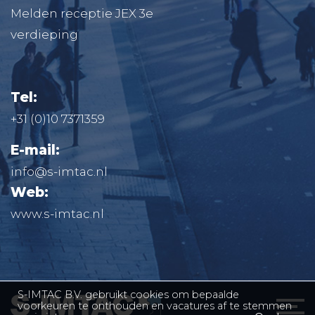
Melden receptie JEX 3e
verdieping
Tel:
+31 (0)10 7371359
E-mail:
info@s-imtac.nl
Web:
www.s-imtac.nl
S-IMTAC B.V. gebruikt cookies om bepaalde
voorkeuren te onthouden en vacatures af te stemmen