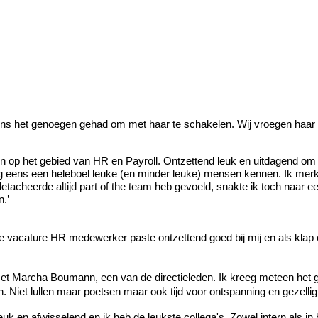
ens het genoegen gehad om met haar te schakelen. Wij vroegen haar 
ven op het gebied van HR en Payroll. Ontzettend leuk en uitdagend o
nog eens een heleboel leuke (en minder leuke) mensen kennen. Ik mer
etacheerde altijd part of the team heb gevoeld, snakte ik toch naar e
n.’
e vacature HR medewerker paste ontzettend goed bij mij en als klap 
t Marcha Boumann, een van de directieleden. Ik kreeg meteen het gev
n. Niet lullen maar poetsen maar ook tijd voor ontspanning en gezellig
leuk en afwisselend en ik heb de leukste collega's. Zowel intern als i