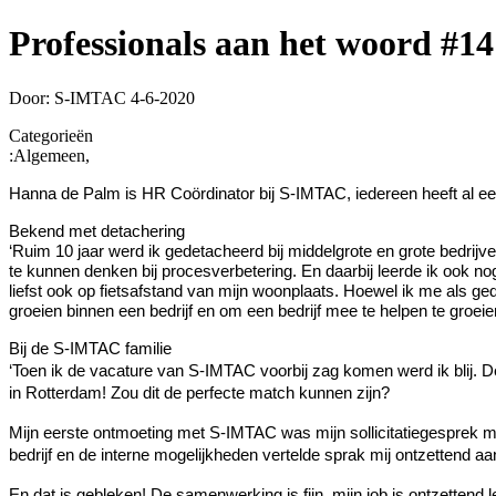
Professionals aan het woord #14
Door: S-IMTAC
4-6-2020
Categorieën
:
Algemeen,
Hanna de Palm is HR Coördinator bij S-IMTAC, iedereen heeft al e
Bekend met detachering
‘Ruim 10 jaar werd ik gedetacheerd bij middelgrote en grote bedrij
te kunnen denken bij procesverbetering. En daarbij leerde ik ook 
liefst ook op fietsafstand van mijn woonplaats. Hoewel ik me als ged
groeien binnen een bedrijf en om een bedrijf mee te helpen te groeie
Bij de S-IMTAC familie
‘Toen ik de vacature van S-IMTAC voorbij zag komen werd ik blij. D
in Rotterdam! Zou dit de perfecte match kunnen zijn?
Mijn eerste ontmoeting met S-IMTAC was mijn sollicitatiegesprek me
bedrijf en de interne mogelijkheden vertelde sprak mij ontzettend aa
En dat is gebleken! De samenwerking is fijn, mijn job is ontzettend 