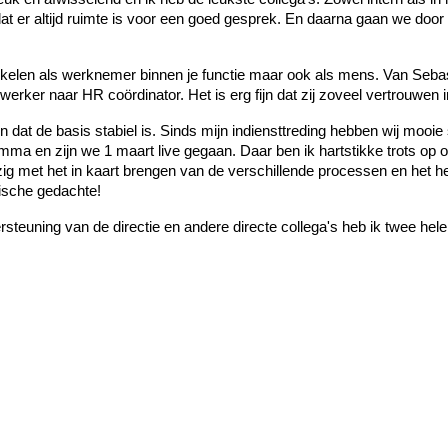
 dat er altijd ruimte is voor een goed gesprek. En daarna gaan we doo
wikkelen als werknemer binnen je functie maar ook als mens. Van Seb
ker naar HR coördinator. Het is erg fijn dat zij zoveel vertrouwen in
at de basis stabiel is. Sinds mijn indiensttreding hebben wij mooie
mma en zijn we 1 maart live gegaan. Daar ben ik hartstikke trots op o
 met het in kaart brengen van de verschillende processen en het her
tische gedachte!
teuning van de directie en andere directe collega's heb ik twee hele f