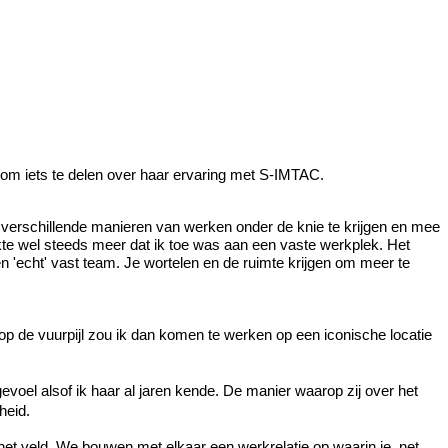
om iets te delen over haar ervaring met S-IMTAC.
m verschillende manieren van werken onder de knie te krijgen en mee
kte wel steeds meer dat ik toe was aan een vaste werkplek. Het
en 'echt' vast team. Je wortelen en de ruimte krijgen om meer te
op de vuurpijl zou ik dan komen te werken op een iconische locatie
oel alsof ik haar al jaren kende. De manier waarop zij over het
heid.
n het veld. We bouwen met elkaar een werkrelatie op waarin je, net