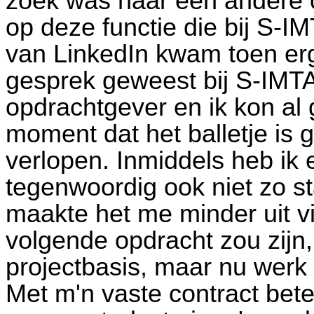
zoek was naar een andere 
op deze functie die bij S-
van LinkedIn kwam toen erg
gesprek geweest bij S-IMTA
opdrachtgever en ik kon al
moment dat het balletje is g
verlopen. Inmiddels heb ik e
tegenwoordig
ook niet zo s
maakte het me
minder
uit
v
volgende opdracht zou
zijn,
projec
tbasis
,
maar nu werk i
M
et m'n vaste contract bete