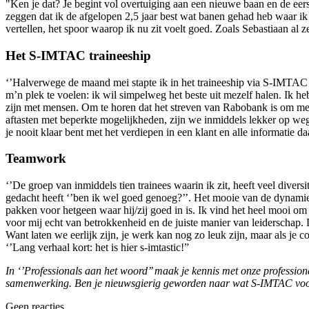
"Ken je dat? Je begint vol overtuiging aan een nieuwe baan en de eerst
zeggen dat ik de afgelopen 2,5 jaar best wat banen gehad heb waar ik 
vertellen, het spoor waarop ik nu zit voelt goed. Zoals Sebastiaan al 
Het S-IMTAC traineeship
‘’Halverwege de maand mei stapte ik in het traineeship via S-IMTA
m’n plek te voelen: ik wil simpelweg het beste uit mezelf halen. Ik he
zijn met mensen. Om te horen dat het streven van Rabobank is om meer
aftasten met beperkte mogelijkheden, zijn we inmiddels lekker op weg
je nooit klaar bent met het verdiepen in een klant en alle informatie d
Teamwork
‘’De groep van inmiddels tien trainees waarin ik zit, heeft veel dive
gedacht heeft ‘’ben ik wel goed genoeg?’’. Het mooie van de dynamiek
pakken voor hetgeen waar hij/zij goed in is. Ik vind het heel mooi o
voor mij echt van betrokkenheid en de juiste manier van leiderschap.
Want laten we eerlijk zijn, je werk kan nog zo leuk zijn, maar als je c
‘’Lang verhaal kort: het is hier s-imtastic!”
In ‘’Professionals aan het woord’’ maak je kennis met onze professio
samenwerking. Ben je nieuwsgierig geworden naar wat S-IMTAC voor 
Geen reacties