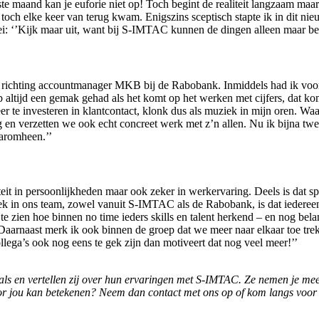
e maand kan je euforie niet op! Toch begint de realiteit langzaam maar 
toch elke keer van terug kwam. Enigszins sceptisch stapte ik in dit nie
zei: ‘’Kijk maar uit, want bij S-IMTAC kunnen de dingen alleen maar bete
C richting accountmanager MKB bij de Rabobank. Inmiddels had ik voo
b altijd een gemak gehad als het komt op het werken met cijfers, dat kom
 te investeren in klantcontact, klonk dus als muziek in mijn oren. Waa
 en verzetten we ook echt concreet werk met z’n allen. Nu ik bijna tw
aaromheen.’’
rsiteit in persoonlijkheden maar ook zeker in werkervaring. Deels is da
 in ons team, zowel vanuit S-IMTAC als de Rabobank, is dat iedereen i
m te zien hoe binnen no time ieders skills en talent herkend – en nog 
 Daarnaast merk ik ook binnen de groep dat we meer naar elkaar toe tre
ollega’s ook nog eens te gek zijn dan motiveert dat nog veel meer!’’
nals en vertellen zij over hun ervaringen met S-IMTAC. Ze nemen je mee 
jou kan betekenen? Neem dan contact met ons op of kom langs voor e