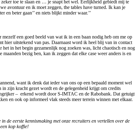
zeker toe te slaan en … je snapt het wel. Eerlijkheid gebiedt mij te
uwe avontuur en ik moet zeggen, the tables have turned. Ik kan je
r en beter gaan’’ en niets blijkt minder waar.’’
r mezelf een goed beeld van wat ik in een baan nodig heb om me op
t hier uitstekend van pas. Daarnaast word ik heel blij van in contact
r het in het begin gezamenlijk nog zoeken was, licht chaotisch en nog
ee maanden bezig ben, kan ik zeggen dat elke case weer anders is en
t spannend, want ik denk dat ieder van ons op een bepaald moment wel
n zijn kracht gezet wordt en de gelegenheid krijgt om credits
belangrijker – erkend wordt door S-IMTAC en de Rabobank. Dat getuigt
kken en ook op informeel vlak steeds meer terrein winnen met elkaar.
in de eerste kennismaking met onze recruiters en vertellen over de
en kop koffie!