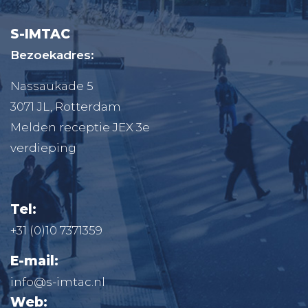
S-IMTAC
Bezoekadres:
Nassaukade 5
3071 JL, Rotterdam
Melden receptie JEX 3e
verdieping
Tel:
+31 (0)10 7371359
E-mail:
info@s-imtac.nl
Web: