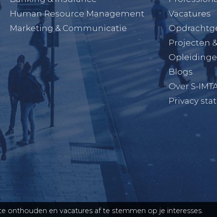
Human Resource Management
Vacatures
Marketing & Communicatie
Opdrachtg
Projecten 
Opleiding
Blogs
Over S-IMT
Privacy st
e onthouden en vacatures af te stemmen op je interesses.