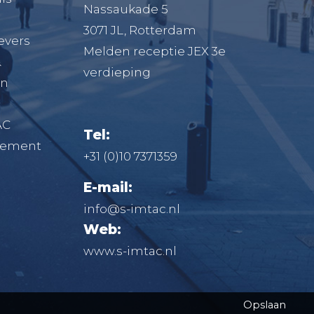
Nassaukade 5
3071 JL, Rotterdam
evers
Melden receptie JEX 3e
&
verdieping
en
AC
Tel:
atement
+31 (0)10 7371359
E-mail:
info@s-imtac.nl
Web:
www.s-imtac.nl