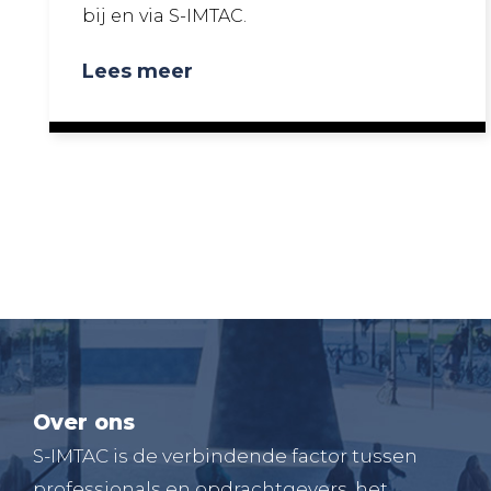
bij en via S-IMTAC.
Lees meer
Over ons
S-IMTAC is de verbindende factor tussen
professionals en opdrachtgevers, het