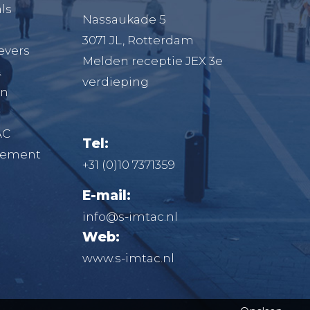
ls
Nassaukade 5
3071 JL, Rotterdam
evers
Melden receptie JEX 3e
&
verdieping
en
AC
Tel:
atement
+31 (0)10 7371359
E-mail:
info@s-imtac.nl
Web:
www.s-imtac.nl