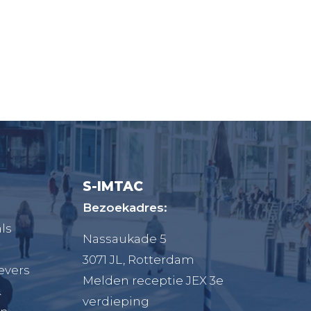
S-IMTAC
Bezoekadres:
ls
Nassaukade 5
3071 JL, Rotterdam
evers
Melden receptie JEX 3e
&
verdieping