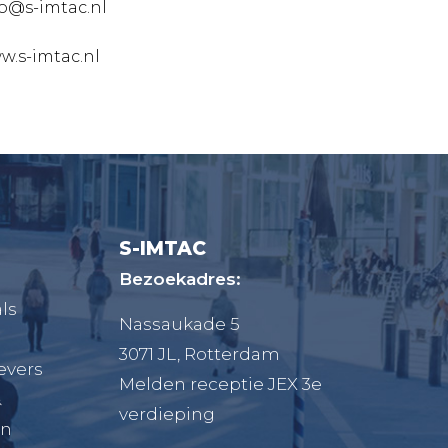
fo@s-imtac.nl
w.s-imtac.nl
S-IMTAC
Bezoekadres:
ls
Nassaukade 5
3071 JL, Rotterdam
evers
Melden receptie JEX 3e
&
verdieping
en