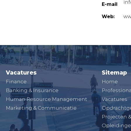
in
E-mail
Web:
ww
Vacatures
Sitemap
Finance
Home
Banking & Insurance
Professiona
Human Resource Management
Vacatures
Marketing & Communicatie
Opdrachtg
Projecten 
Opleiding