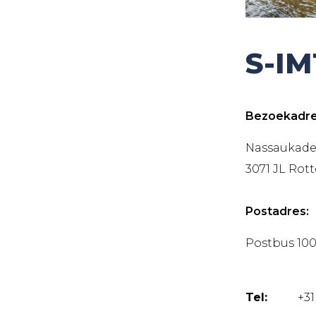
S-I
Bezoekadre
Nassaukade 
3071 JL Ro
Postadres:
Postbus 10
Tel:
+31