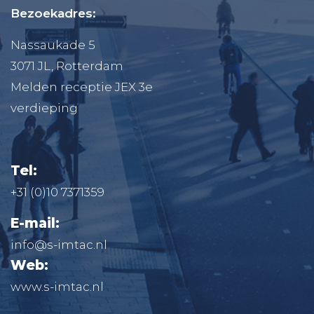
Bezoekadres:
Nassaukade 5
3071 JL, Rotterdam
Melden receptie JEX 3e
verdieping
Tel:
+31 (0)10 7371359
E-mail:
info@s-imtac.nl
Web:
www.s-imtac.nl