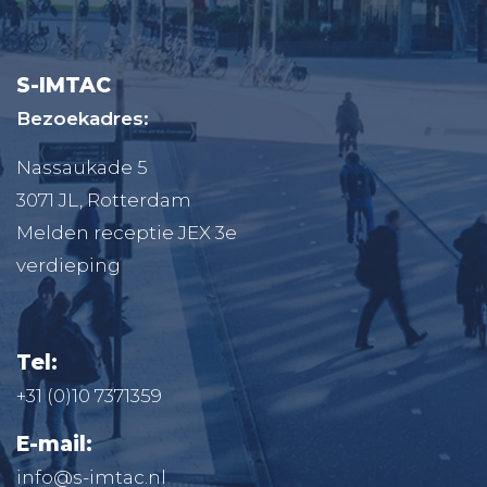
S-IMTAC
Bezoekadres:
Nassaukade 5
3071 JL, Rotterdam
Melden receptie JEX 3e
verdieping
Tel:
+31 (0)10 7371359
E-mail:
info@s-imtac.nl