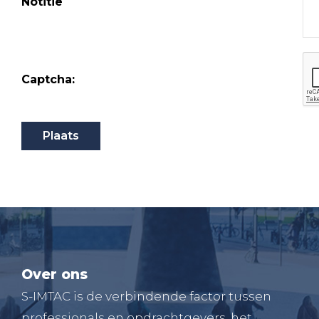
Notitie
Captcha:
Over ons
S-IMTAC is de verbindende factor tussen
professionals en opdrachtgevers, het