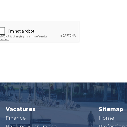
Vacatures
Sitemap
Finance
Home
Banking & Insurance
Professiona