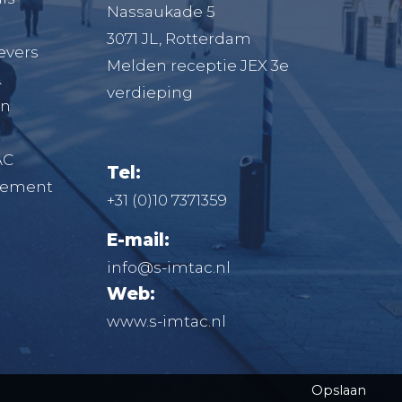
Nassaukade 5
3071 JL, Rotterdam
evers
Melden receptie JEX 3e
&
verdieping
en
AC
Tel:
atement
+31 (0)10 7371359
E-mail:
info@s-imtac.nl
Web:
www.s-imtac.nl