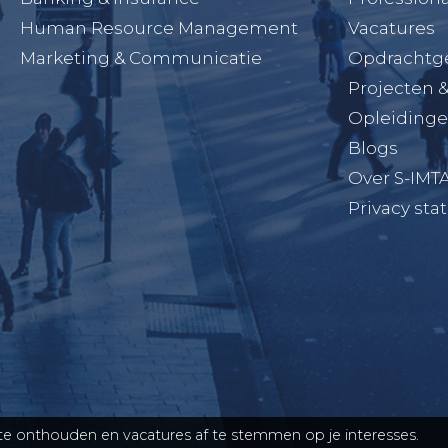
Human Resource Management
Vacatures
Marketing & Communicatie
Opdrachtg
Projecten 
Opleiding
Blogs
Over S-IMT
Privacy st
e onthouden en vacatures af te stemmen op je interesses.