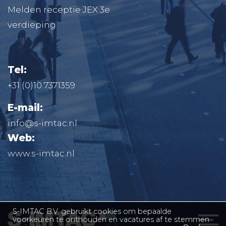
Melden receptie JEX 3e
verdieping
Tel:
+31 (0)10 7371359
E-mail:
info@s-imtac.nl
Web:
www.s-imtac.nl
S-IMTAC B.V. gebruikt cookies om bepaalde
voorkeuren te onthouden en vacatures af te stemmen