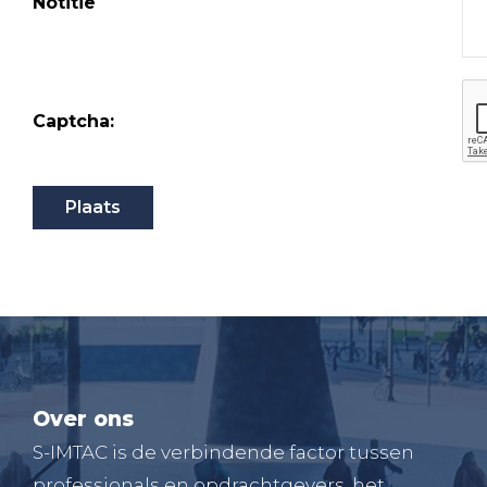
Notitie
Captcha:
Over ons
S-IMTAC is de verbindende factor tussen
professionals en opdrachtgevers, het