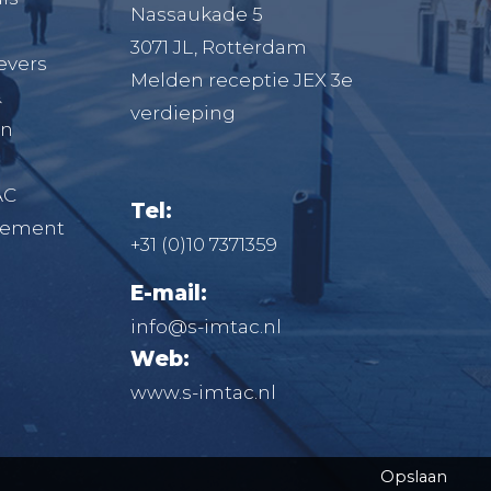
Nassaukade 5
3071 JL, Rotterdam
evers
Melden receptie JEX 3e
&
verdieping
en
AC
Tel:
atement
+31 (0)10 7371359
E-mail:
info@s-imtac.nl
Web:
www.s-imtac.nl