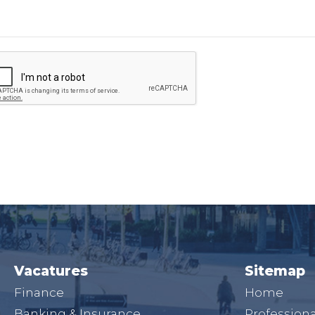
Vacatures
Sitemap
Finance
Home
Banking & Insurance
Professiona