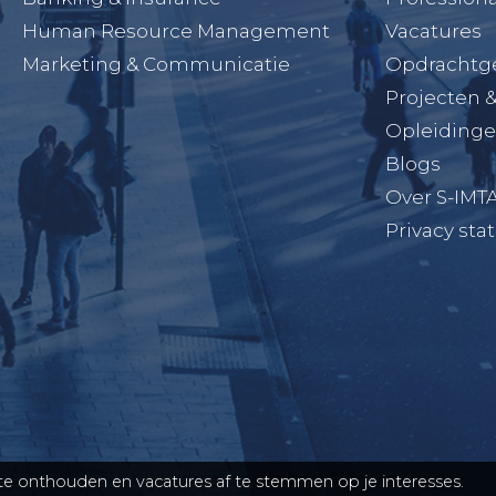
Human Resource Management
Vacatures
Marketing & Communicatie
Opdrachtg
Projecten 
Opleiding
Blogs
Over S-IMT
Privacy st
e onthouden en vacatures af te stemmen op je interesses.