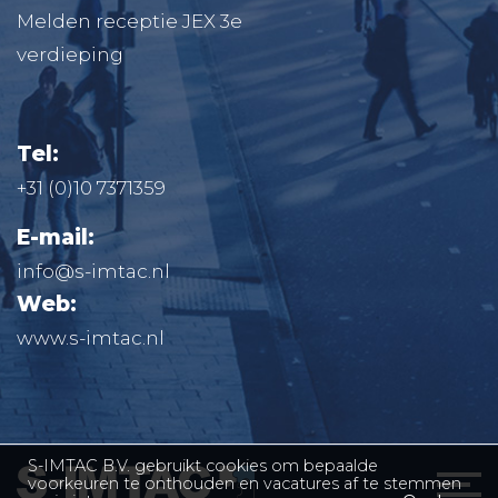
Melden receptie JEX 3e
verdieping
Tel:
+31 (0)10 7371359
E-mail:
info@s-imtac.nl
Web:
www.s-imtac.nl
S-IMTAC B.V. gebruikt cookies om bepaalde
voorkeuren te onthouden en vacatures af te stemmen