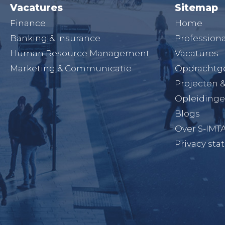
Vacatures
Sitemap
Finance
Home
Banking & Insurance
Professiona
Human Resource Management
Vacatures
Marketing & Communicatie
Opdrachtg
Projecten 
Opleiding
Blogs
Over S-IMT
Privacy st