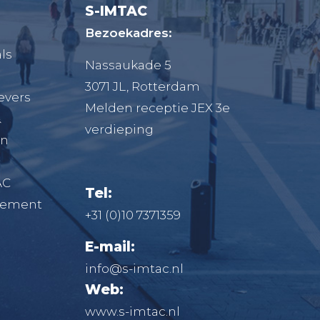
S-IMTAC
Bezoekadres:
ls
Nassaukade 5
3071 JL, Rotterdam
evers
Melden receptie JEX 3e
&
verdieping
en
AC
Tel:
atement
+31 (0)10 7371359
E-mail:
info@s-imtac.nl
Web:
www.s-imtac.nl