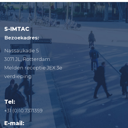
S-IMTAC
Bezoekadres:
Nassaukade 5
3071 JL, Rotterdam
Melden receptie JEX 3e
verdieping
Tel:
+31 (0)10 7371359
E-mail: