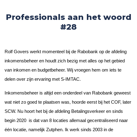
Professionals aan het woord
#28
Rolf Govers werkt momenteel bij de Rabobank op de afdeling
inkomensbeheer en houdt zich bezig met alles op het gebied
van inkomen en budgetbeheer. Wij vroegen hem om iets te
delen over zijn ervaring met S-IMTAC.
Inkomensbeheer is altijd een onderdeel van Rabobank geweest
wat niet zo goed te plaatsen was
, hoorde eerst bij het COF, later
SCW
. Nu hoort het bij de afdeling
B
etalingsverkeer en sinds
begin 2020
is dat van 8 lo
c
aties allemaal gecentraliseerd naar
één
locatie, namelijk Zutphen
. Ik werk sinds 2003 in de