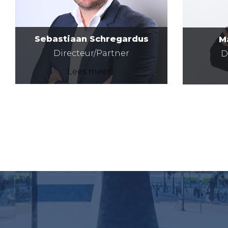
Sebastiaan Schregardus
M
Directeur/Partner
D
Lees meer...