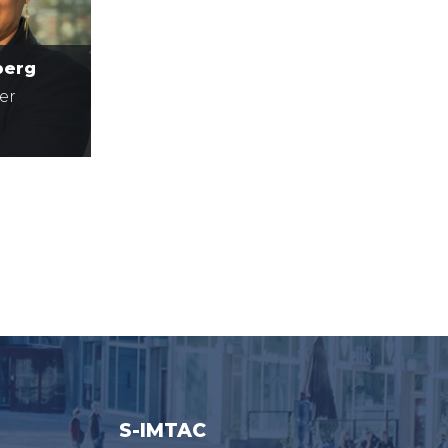
berg
er
S-IMTAC