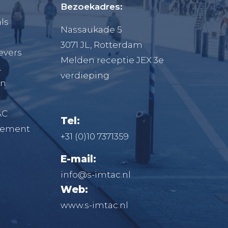
Bezoekadres:
ls
Nassaukade 5
3071 JL, Rotterdam
evers
Melden receptie JEX 3e
&
verdieping
en
AC
Tel:
atement
+31 (0)10 7371359
E-mail:
info@s-imtac.nl
Web:
www.s-imtac.nl