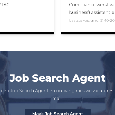
IMTAC
Compliance werkt vanui
business’) assistenti
and...
Laatste wijziging: 21-10-2
Job Search Agent
een Job Search Agent en ontvang nieuwe vacatures 
mail.
Maak Job Search Agent