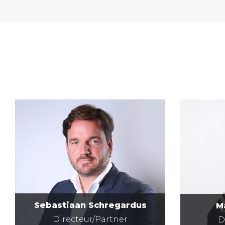
Sebastiaan Schregardus
M
Directeur/Partner
D