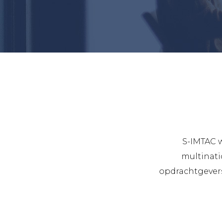
S-IMTAC w
multinati
opdrachtgevers