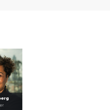
berg
er