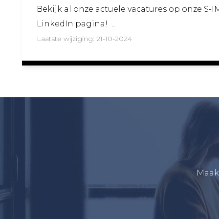
Bekijk al onze actuele vacatures op onze S-
LinkedIn pagina! ...
Laatste wijziging: 21-10-2024
Maak 