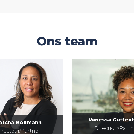
Ons team
Vanessa Gutten
archa Boumann
Directeur/Partn
irecteur/Partner