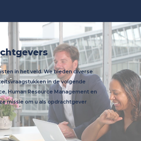
achtgevers
isten in het veld. We bieden diverse
eitsvraagstukken in de volgende
ance, Human Resource Management en
ze missie om u als opdrachtgever